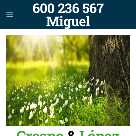
600 236 567
Miguel
Crespo
&
López