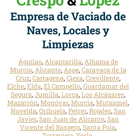
Empresa de Vaciado de
Naves, Locales y
Limpiezas
Águilas
,
Alcantarilla
,
Alhama de
Murcia
,
Alicante
,
Aspe
,
Caravaca de la
Cruz
,
Cartagena
,
Cieza
,
Crevillente
,
Elche
,
Elda
,
El Campello
,
Guardamar del
Segura
,
Jumilla
,
Lorca
,
Los Alcázares
,
Mazarrón
,
Monóvar
,
Murcia
,
Mutxamel
,
Novelda
,
Orihuela
,
Petrer
,
Rojales
,
San
Javier
,
San Juan de Alicante
,
San
Vicente del Raspeig
,
Santa Pola
,
Torrevieja
,
Yecla
.