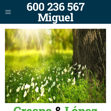
600 236 567
Miguel
Crespo
&
López