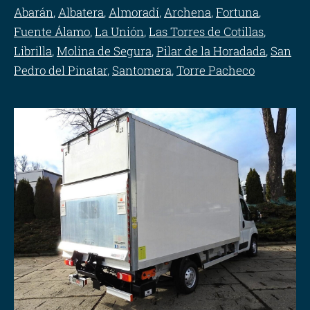
Abarán
,
Albatera
,
Almoradí
,
Archena
,
Fortuna
,
Fuente Álamo
,
La Unión
,
Las Torres de Cotillas
,
Librilla
,
Molina de Segura
,
Pilar de la Horadada
,
San
Pedro del Pinatar
,
Santomera
,
Torre Pacheco