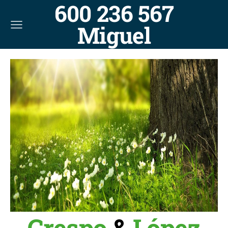
600 236 567
Miguel
Crespo
&
López