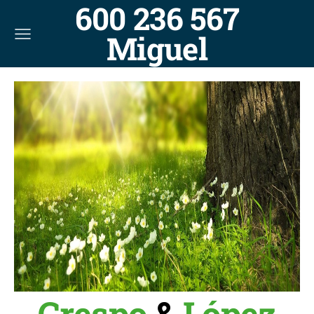
600 236 567
Miguel
Crespo
&
López