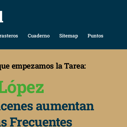
l
rasteros
Cuaderno
Sitemap
Puntos
 que empezamos la Tarea:
López
acenes aumentan
s Frecuentes