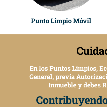
Punto Limpio Móvil
Cuida
En los Puntos Limpios, E
General, previa Autorizaci
Inmueble y debes R
Contribuyendo