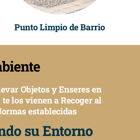
Punto Limpio de Barrio
biente
evar Objetos y Enseres en
 te los vienen a Recoger al
Normas establecidas
ndo su Entorno