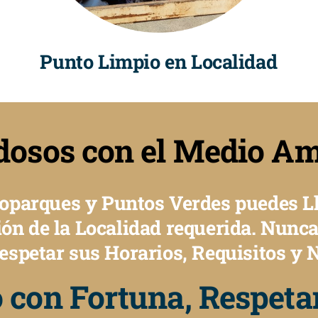
Punto Limpio en Localidad
dosos con el Medio Am
coparques y Puntos Verdes puedes Ll
ón de la Localidad requerida. Nunca
espetar sus Horarios, Requisitos y 
 con Fortuna, Respeta