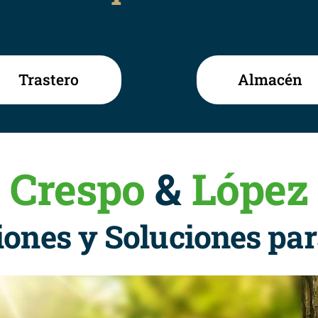
Trastero
Almacén
Crespo
&
López
ones y Soluciones pa