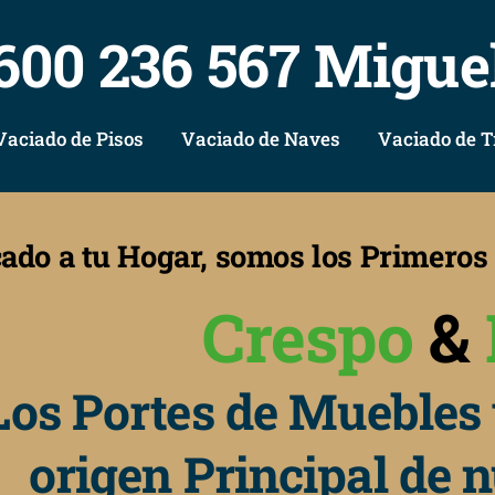
600 236 567 Migue
Vaciado de Pisos
Vaciado de Naves
Vaciado de T
cado a tu Hogar, somos los Primero
Crespo
&
Los Portes de Muebles 
origen Principal de 