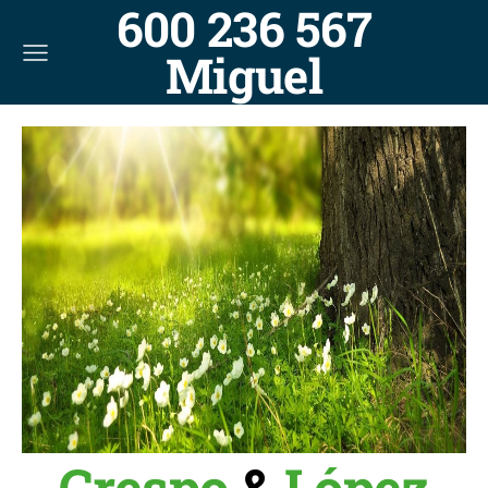
600 236 567
Miguel
Crespo
&
López