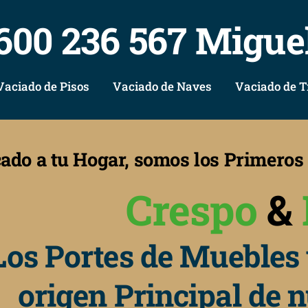
600 236 567 Migue
Vaciado de Pisos
Vaciado de Naves
Vaciado de T
cado a tu Hogar, somos los Primero
Crespo
&
Los Portes de Muebles 
origen Principal de 