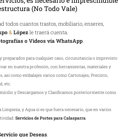
ervicios, es necesario e imprescindible
structura (No Todo Vale)
 todos cuantos trastos, mobiliario, enseres,
spo
&
López
le traerá cuenta.
tografías o Videos vía WhatsApp
.
 preparados para cualquier caso, circunstancia o imprevisto
ivar en nuestra profesión, con herramientas, materiales y
s, así como embalajes varios como Cartonajes, Precinto,
, etc.
icilio y Descargamos y Clasificamos posteriormente como
Limpieza, y Agua si es que fuera necesario, que en varios
ctividad.
Servicios de Portes para Calasparra
.
 Servicio que Deseas
.