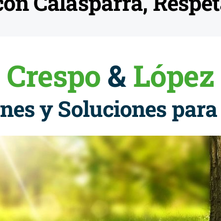
on Calasparra, Respe
Crespo
&
López
nes y Soluciones para