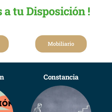
a tu Disposición !
Mobiliario
ón
Constancia