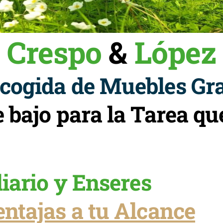
Crespo
&
López
cogida de Muebles Gra
e bajo para la Tarea 
iario y Enseres
ntajas a tu Alcance