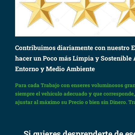
Contribuimos diariamente con nuestro E
hacer un Poco más Limpia y Sostenible
Entorno y Medio Ambiente
Para cada Trabajo con enseres voluminosos gran
siempre el vehículo adecuado y que corresponde, c
ajustar al máximo su Precio o bien sin Dinero. T
Si quieres desprenderte de es