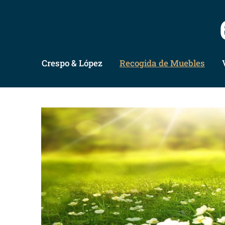
Crespo & López
Recogida de Muebles