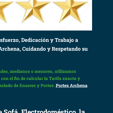
sfuerzo, Dedicación y Trabajo a
 Archena, Cuidando y Respetando su
des, medianos o menores, utilizamos
on el fin de calcular la Tarifa exacta y
raslado de Enseres y Portes.
Portes Archena
e Sofá, Electrodoméstico, la