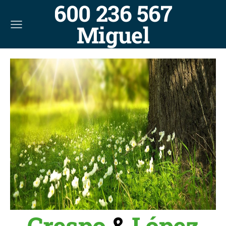
600 236 567
Miguel
Crespo
&
López