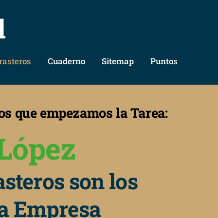
l
rasteros
Cuaderno
Sitemap
Puntos
ros que empezamos la Tarea:
López
steros son los
la Empresa