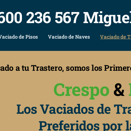
600 236 567 Migue
Vaciado de Pisos
Vaciado de Naves
Vaciado de T
cado a tu Trastero, somos los Prime
Crespo
&
Los Vaciados de Tra
Preferidos por 