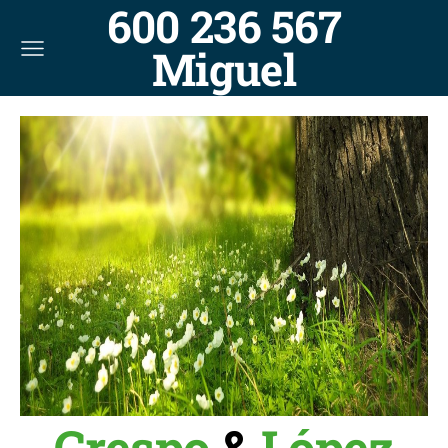
600 236 567
Miguel
Crespo
&
López