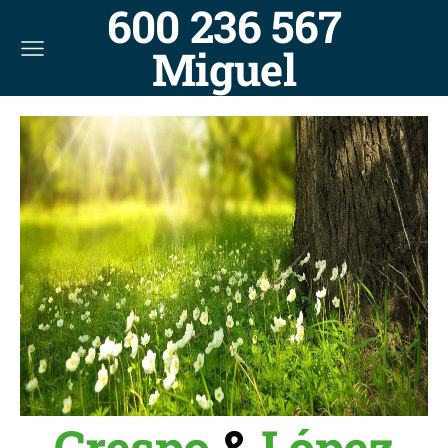
600 236 567
Miguel
Crespo
&
López