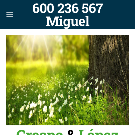
600 236 567
Miguel
Crespo
&
López