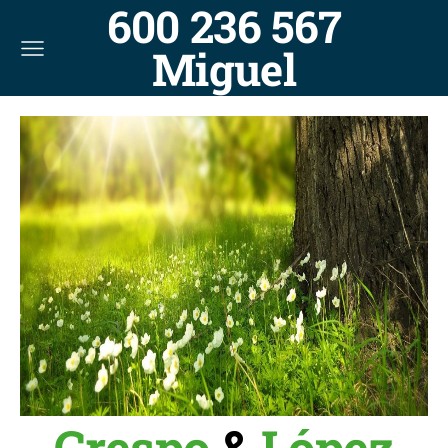
600 236 567
Miguel
Crespo
&
López