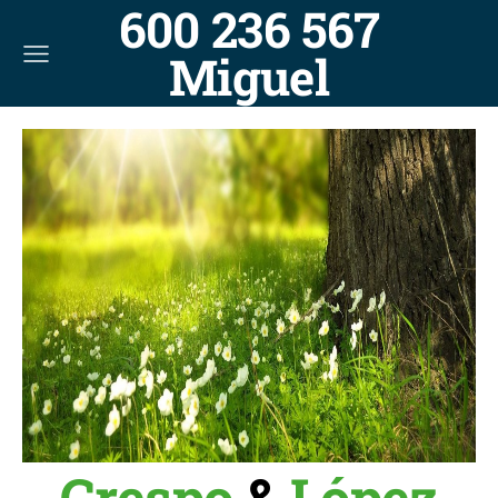
600 236 567
Miguel
Crespo
&
López