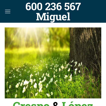
600 236 567
Miguel
Crespo
&
López