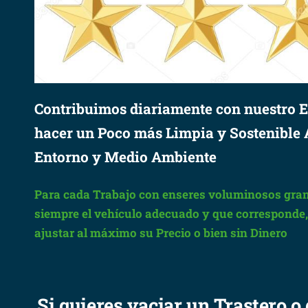
Contribuimos diariamente con nuestro E
hacer un Poco más Limpia y Sostenible 
Entorno y Medio Ambiente
Para cada Trabajo con enseres voluminosos gran
siempre el vehículo adecuado y que corresponde, c
ajustar al máximo su Precio o bien sin Dinero
Si quieres vaciar un Trastero o