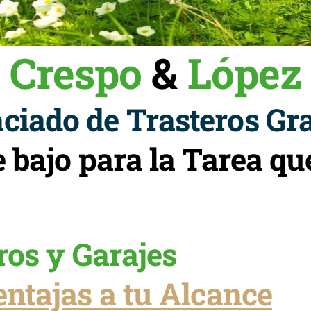
Crespo
&
López
iado de Trasteros Gra
e bajo para la Tarea 
ros y Garajes
ntajas a tu Alcance