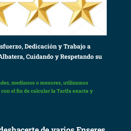
sfuerzo, Dedicación y Trabajo a
Albatera, Cuidando y Respetando su
des, medianos o menores, utilizamos
on el fin de calcular la Tarifa exacta y
 deshacerte de varios Enseres