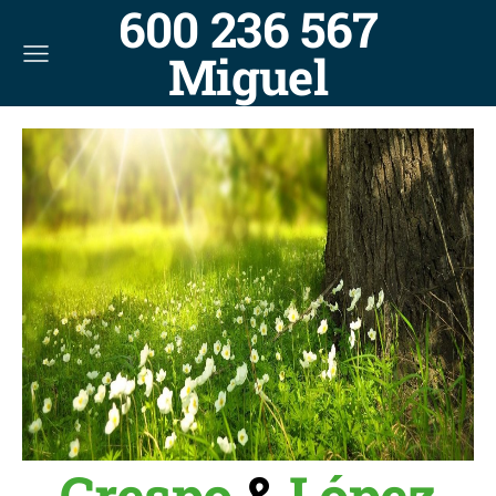
600 236 567
Miguel
Crespo
&
López