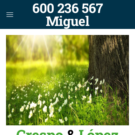
600 236 567
Miguel
Crespo
&
López