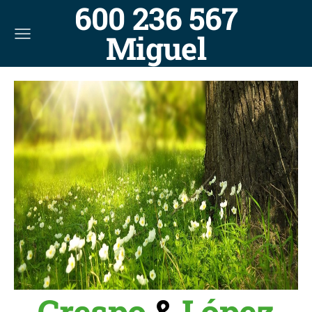
600 236 567
Miguel
Crespo
&
López