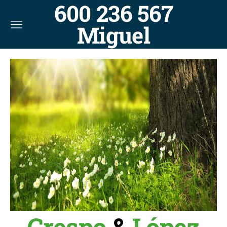
600 236 567
Miguel
Crespo
&
López