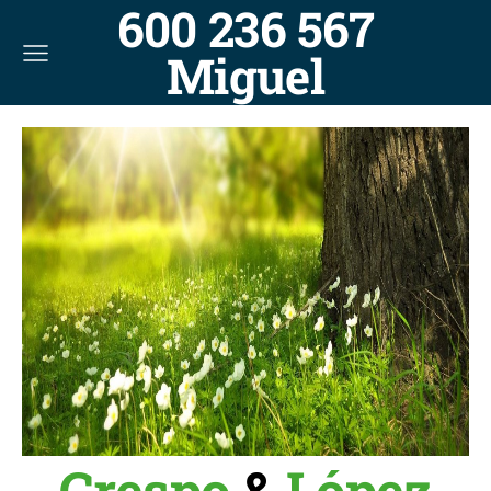
600 236 567
Miguel
Crespo
&
López