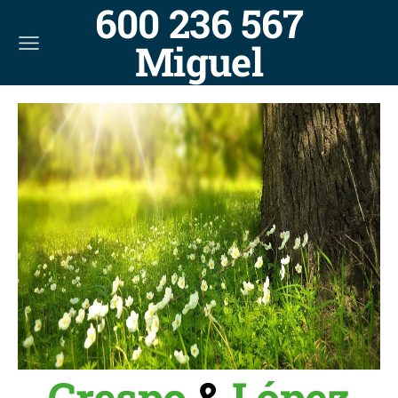
600 236 567
Miguel
Crespo
&
López