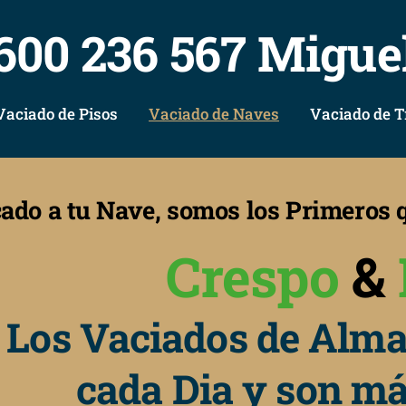
600 236 567 Migue
Vaciado de Pisos
Vaciado de Naves
Vaciado de T
cado a tu Nave, somos los Primeros
Crespo
&
Los Vaciados de Alm
cada Dia y son má