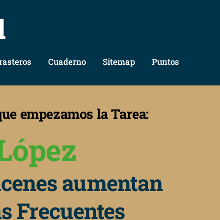
l
rasteros
Cuaderno
Sitemap
Puntos
 que empezamos la Tarea:
López
acenes aumentan
s Frecuentes