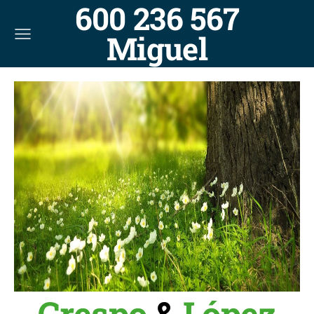
600 236 567
Miguel
Crespo
&
López