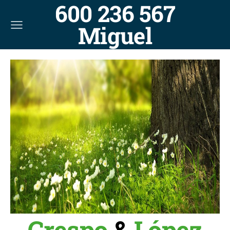
600 236 567
Miguel
Crespo
&
López