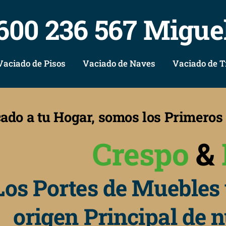
600 236 567 Migue
Vaciado de Pisos
Vaciado de Naves
Vaciado de T
cado a tu Hogar, somos los Primero
Crespo
&
Los Portes de Muebles 
origen Principal de 