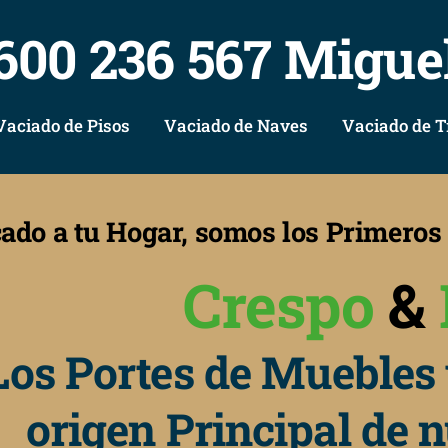
600 236 567 Migue
Vaciado de Pisos
Vaciado de Naves
Vaciado de T
cado a tu Hogar, somos los Primero
Crespo
&
Los Portes de Muebles 
origen Principal de 