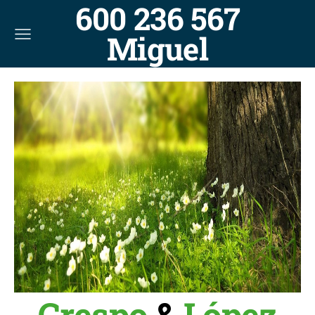
600 236 567
Miguel
Crespo
&
López