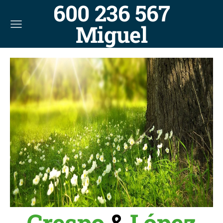
600 236 567
Miguel
Crespo
&
López