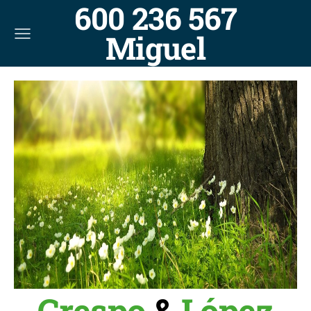
600 236 567
Miguel
Crespo
&
López