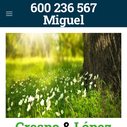
600 236 567
Miguel
Crespo
&
López