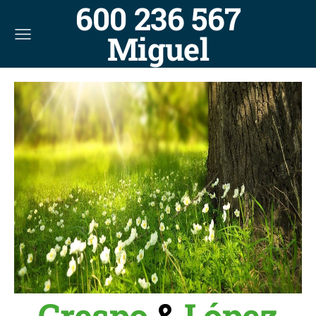
600 236 567
Miguel
Crespo
&
López