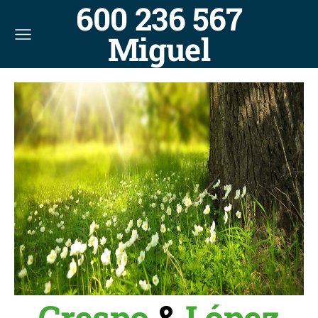
600 236 567
Miguel
Crespo
&
López