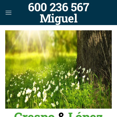
600 236 567
Miguel
Crespo
&
López