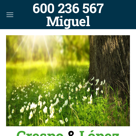
600 236 567
Miguel
Crespo
&
López