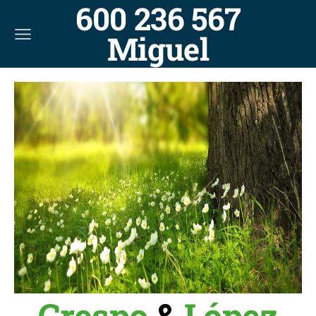
600 236 567
Miguel
Crespo
&
López