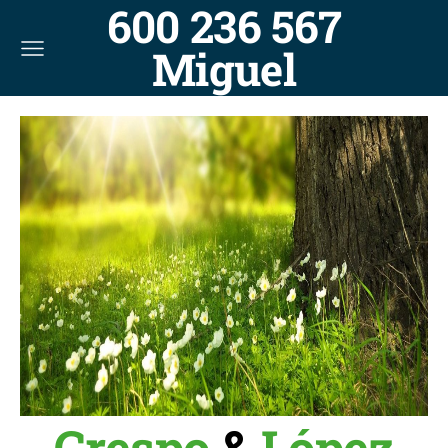
600 236 567
Miguel
Crespo
&
López