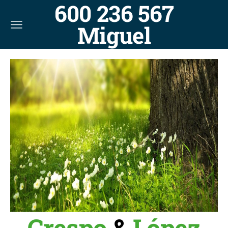
600 236 567
Miguel
Crespo
&
López