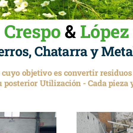
Crespo
&
López
erros, Chatarra y Meta
o cuyo objetivo es convertir residuo
 posterior Utilización - Cada pieza 